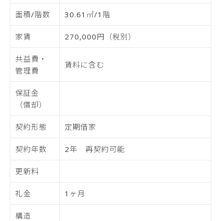
面積/階数
30.61㎡/1階
家賃
270,000円（税別）
共益費・
賃料に含む
管理費
保証金
（償却）
契約形態
定期借家
契約年数
2年 再契約可能
更新料
礼金
1ヶ月
構造