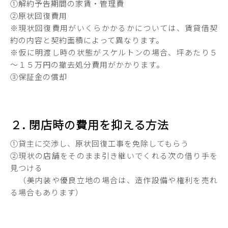
①解約予告期間の家賃・管理費
②原状回復費用
※現状回復費用がいくらかかるかについては、賃貸借契
約の内容と契約面積によって異なります。
※仮に明渡し時の状態がスケルトンの場合、坪あたり５
～１５万円の撤去処分費用がかかります。
③保証金の償却
２. 閉店時の費用を抑える方法
①貸主に交渉し、原状回復工事を免除してもらう
②現状の店舗をそのまま引き継いでくれる次の借り手を
見つける
（美内装や優良立地の場合は、造作設備や権利を売れ
る場合もあります）