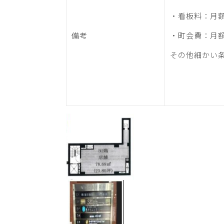
・看板料：月額1
備考
・町会費：月額3
その他細かい