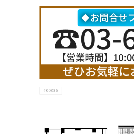
#00336